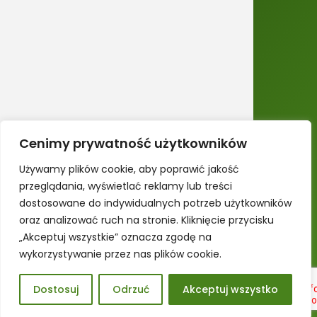
Administracja
Przydatne linki
Polityka prywatności
Deklaracja dostępności
Cenimy prywatność użytkowników
Używamy plików cookie, aby poprawić jakość
© Copyright 2026 | Szpital Kliniczny im.dr. Józefa
przeglądania, wyświetlać reklamy lub treści
Babińskiego SP ZOZ w Krakowie | Wykonanie:
sm32
dostosowane do indywidualnych potrzeb użytkowników
STUDIO
oraz analizować ruch na stronie. Kliknięcie przycisku
„Akceptuj wszystkie” oznacza zgodę na
Logowanie do poczty
wykorzystywanie przez nas plików cookie.
Dostosuj
Odrzuć
Akceptuj wszystko