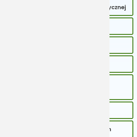
Udostępnianie dokumentacji medycznej
Prawa pacjenta
Ochrona danych osobowych
Wsparcie
Opłaty za udzielane świadczenia
zdrowotne
Standardy ochrony małoletnich
Zgłaszanie zdarzeń niepożądanych