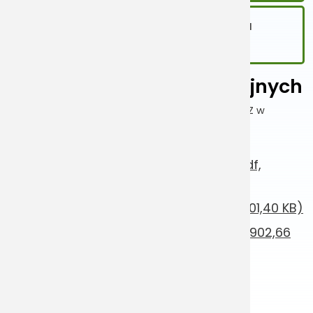
Regulamin wjazdu i parkowania na
terenie Szpitala Babińskiego
Wyniki badań laboratoryjnych
Szpital Kliniczny im.dr. Józefa Babińskiego SP ZOZ w
Krakowie
>
Wyniki badań laboratoryjnych
Wyniki badania – śniadanie 19.03.26 (pdf,
902,27 KB)
Wyniki badania – obiad 19.03.26 (pdf, 901,40 KB)
Wyniki badania – kolacja 19.03.26 (pdf, 902,66
KB)