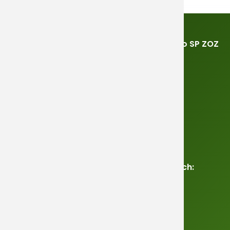
Szpital Kliniczny im. dr. Józefa Babińskiego SP ZOZ
w Krakowie
ul. Józefa Babińskiego 29,
30-393 Kraków
+48 (12) 652 42 00
biuro@babinski.pl
Nasz Szpital w mediach społecznościowych:
Facebook
Youtube
Instagram
Administracja